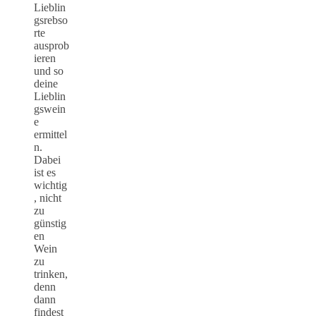
Lieblin
gsrebso
rte
ausprob
ieren
und so
deine
Lieblin
gswein
e
ermittel
n.
Dabei
ist es
wichtig
, nicht
zu
günstig
en
Wein
zu
trinken,
denn
dann
findest