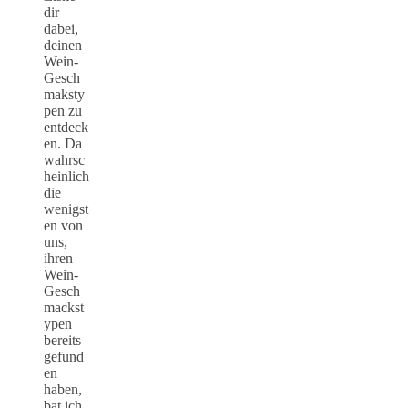
dir
dabei,
deinen
Wein-
Gesch
maksty
pen zu
entdeck
en. Da
wahrsc
heinlich
die
wenigst
en von
uns,
ihren
Wein-
Gesch
mackst
ypen
bereits
gefund
en
haben,
bat ich