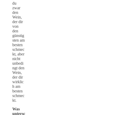
du
zwar
den
Wein,
der dir
von
den
günstig
sten am
besten
schmec
kt, aber
nicht
unbedi
ngt den
Wein,
der dir
wirklic
h am
besten
schmec
kt.
Was
untersc