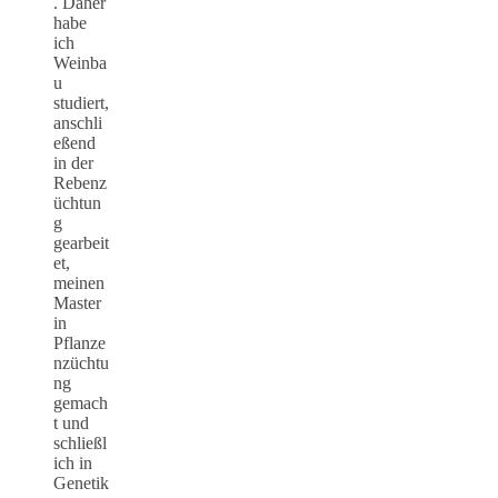
. Daher
habe
ich
Weinba
u
studiert,
anschli
eßend
in der
Rebenz
üchtun
g
gearbeit
et,
meinen
Master
in
Pflanze
nzüchtu
ng
gemach
t und
schließl
ich in
Genetik