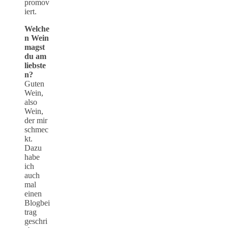
promov
iert.
Welche
n Wein
magst
du am
liebste
n?
Guten
Wein,
also
Wein,
der mir
schmec
kt.
Dazu
habe
ich
auch
mal
einen
Blogbei
trag
geschri