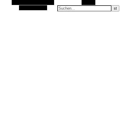
Alternative Seitenleiste
Suchen
Zufallsauswahl