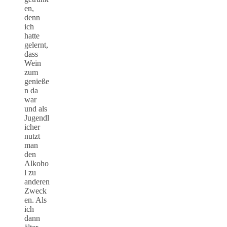
en,
denn
ich
hatte
gelernt,
dass
Wein
zum
genieße
n da
war
und als
Jugendl
icher
nutzt
man
den
Alkoho
l zu
anderen
Zweck
en. Als
ich
dann