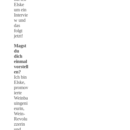
Elske
um ein
Intervie
w und
das
folgt
jetzt!
Magst
du
dich
einmal
vorstell
en?
Ich bin
Elske,
promov
ierte
Weinba
uingeni
eurin,
Wein-
Revolu
zzerin
und