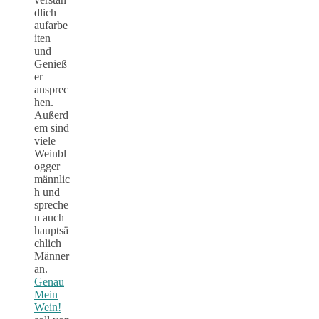
dlich
aufarbe
iten
und
Genieß
er
ansprec
hen.
Außerd
em sind
viele
Weinbl
ogger
männlic
h und
spreche
n auch
hauptsä
chlich
Männer
an.
Genau
Mein
Wein!