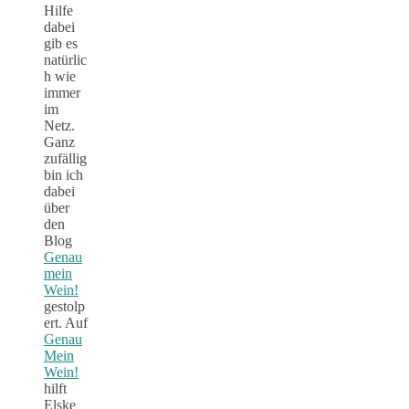
Hilfe
dabei
gib es
natürlic
h wie
immer
im
Netz.
Ganz
zufällig
bin ich
dabei
über
den
Blog
Genau
mein
Wein!
gestolp
ert. Auf
Genau
Mein
Wein!
hilft
Elske