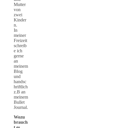
Mutter
von
zwei
Kinder
n.
In
meiner
Freizeit
schreib
e ich
gerne
an
meinem
Blog
und
handsc
hriftlich
z.B an
meinem
Bullet
Journal.
Wozu
brauch
t es