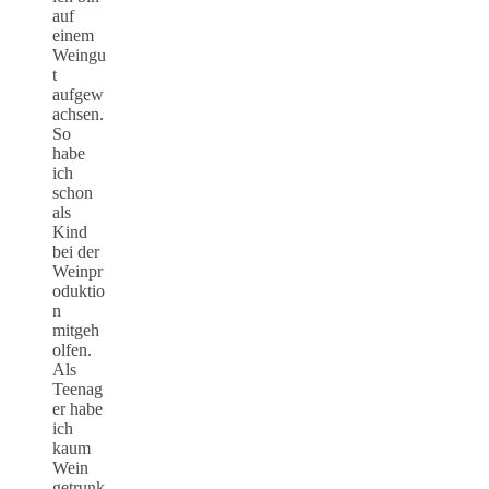
auf
einem
Weingu
t
aufgew
achsen.
So
habe
ich
schon
als
Kind
bei der
Weinpr
oduktio
n
mitgeh
olfen.
Als
Teenag
er habe
ich
kaum
Wein
getrunk