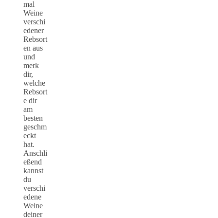
mal
Weine
verschi
edener
Rebsort
en aus
und
merk
dir,
welche
Rebsort
e dir
am
besten
geschm
eckt
hat.
Anschli
eßend
kannst
du
verschi
edene
Weine
deiner