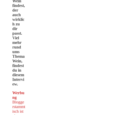
Wein
findest,
der
auch
wirklic
h zu
dir
passt.
Viel
mehr
rund
ums
Thema
Wein,
findest
du in
diesem
Intervi
ew.
Werbu
ng
Blogge
rstammt
isch ist