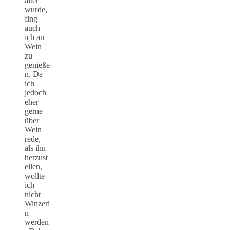
älter
wurde,
fing
auch
ich an
Wein
zu
genieße
n. Da
ich
jedoch
eher
gerne
über
Wein
rede,
als ihn
herzust
ellen,
wollte
ich
nicht
Winzeri
n
werden