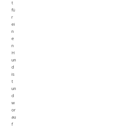
t
fü
r
ei
n
e
n
H
un
d
is
t
un
d
w
or
au
f