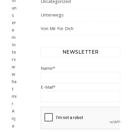
In
Uncategorized
un
Unterwegs
s
er
Von Mir Für Dich
e
m
In
te
NEWSLETTER
rv
ie
Name*
w
ha
E-Mail*
t
mi
r
A
nj
a