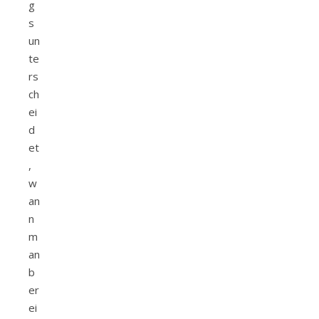
g
s
un
te
rs
ch
ei
d
et
,
w
an
n
m
an
b
er
ei