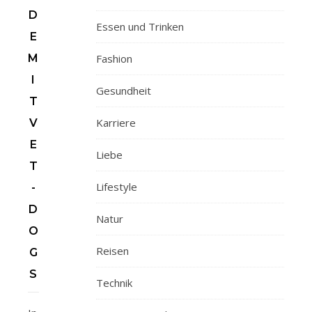
D
Essen und Trinken
E
M
Fashion
I
Gesundheit
T
Karriere
V
E
Liebe
T
Lifestyle
-
D
Natur
O
Reisen
G
S
Technik