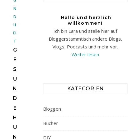
U
N
D
Hallo und herzlich
willkommen!
H
Ich bin Lara und stelle hier auf
EI
Bloggerstammtisch andere Blogs,
T
Vlogs, Podcasts und mehr vor.
G
Weiter lesen
E
S
U
N
KATEGORIEN
D
E
Bloggen
H
Bücher
U
N
DIY