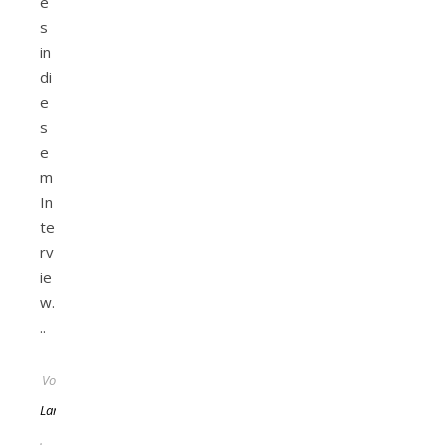
e
s
in
di
e
s
e
m
In
te
rv
ie
w.
..
Von
Lara
15.