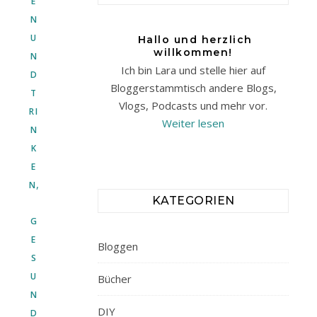
E
N
U
Hallo und herzlich
willkommen!
N
Ich bin Lara und stelle hier auf
D
Bloggerstammtisch andere Blogs,
T
Vlogs, Podcasts und mehr vor.
RI
Weiter lesen
N
K
E
,
N
KATEGORIEN
G
E
Bloggen
S
U
Bücher
N
DIY
D