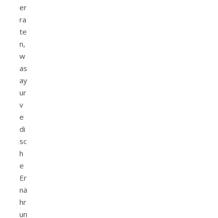
er
ra
te
n,
w
as
ay
ur
v
e
di
sc
h
e
Er
nä
hr
un