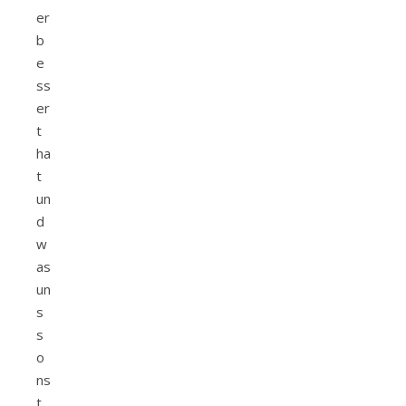
er
b
e
ss
er
t
ha
t
un
d
w
as
un
s
s
o
ns
t