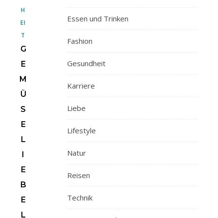
H
Essen und Trinken
EI
T
Fashion
G
Gesundheit
E
M
Karriere
Ü
Liebe
S
E
Lifestyle
L
Natur
I
E
Reisen
B
Technik
E
L