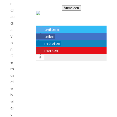
r
Anmelden
Cl
au
di
twittern
a
v
teilen
o
mitteilen
n
merken
G
e
m
üs
eli
e
b
el
ei
v