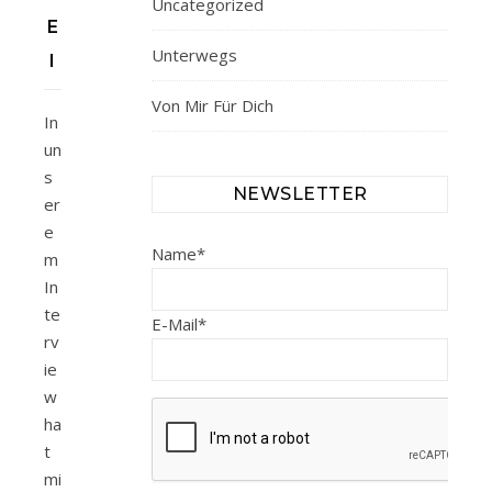
Uncategorized
E
Unterwegs
I
Von Mir Für Dich
In
un
s
NEWSLETTER
er
e
Name*
m
In
te
E-Mail*
rv
ie
w
ha
t
mi