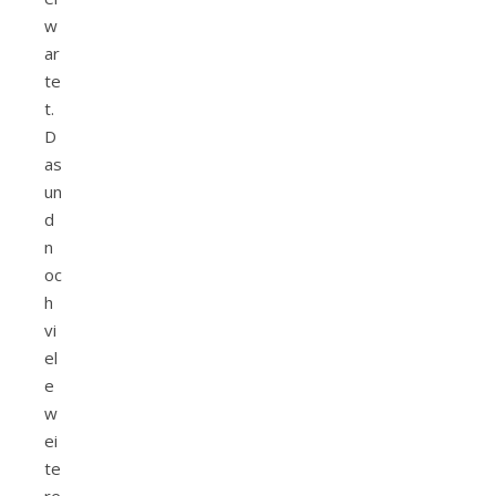
w
ar
te
t.
D
as
un
d
n
oc
h
vi
el
e
w
ei
te