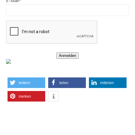
E-Mail*
Anmelden
twittern
teilen
mitteilen
merken